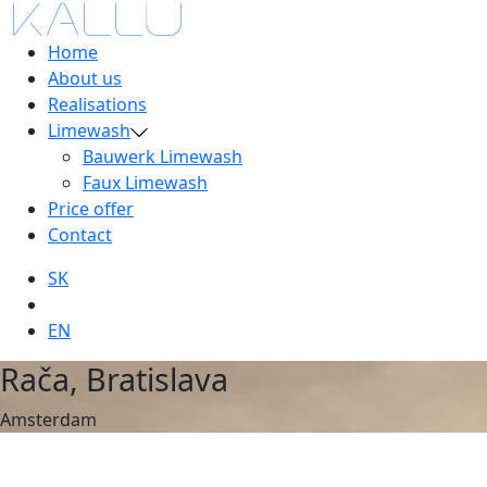
Home
About us
Realisations
Limewash
Bauwerk Limewash
Faux Limewash
Price offer
Contact
SK
EN
Rača, Bratislava
Amsterdam